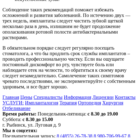
Соблюдение таких рекомендаций поможет избежать
осложнений и развития заболеваний. По истечению двух —
трех недель, имплантаты следует чистить зубной щеткой
несколько раза в день, излишним не будет продолжение
ополаскивания ротовой полости антибактериальными
растворами.
В обязательном порядке следует регулярно посещать
стоматолога, а что бы продлить срок службы имплантатов –
проводить профессиональную чистку. Если вы ощущаете
постоянный дискомфорт во рту, чувствуете боль или
наблюдаете отек на челюсти, то обратиться к своему врачу
следует незамедлительно. Самолечение таких симптомов
чревато последствиями, не экспериментируйте с собственным
здоровьем, и все будет хорошо.
Главная
Цены
Специалисты
Информация
Лицензии
Контакты
УСЛУГИ:
Импланталогия
Терапия
Ортопедия
Хирургия
Отбеливание
Время работы:
Понедельник-пятница:
с 8.30 до 19.00
Суббота:
с 8.30 до 15.00
г. Рыбинск, ул. Луговая д. 9
Мы в соцсетях:
Предварительная запись:
8 (4855) 26-78-38
8 980-706-99-67
8