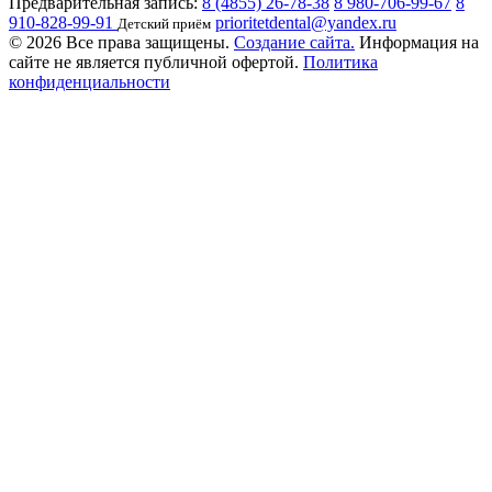
Предварительная запись:
8 (4855) 26-78-38
8 980-706-99-67
8
910-828-99-91
prioritetdental@yandex.ru
Детский приём
© 2026 Все права защищены.
Создание сайта.
Информация на
сайте не является публичной офертой.
Политика
конфиденциальности