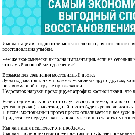
Имплантация выгодно отличается от любого другого способа в
восстановления улыбки.
Чем же экономически выгодна имплантация, если на сегодняш
это самый дорогой метод лечения?
Возьмем для сравнения мостовидный протез.
Зубы под мостовидным протезом «связаны» друг с другом, хот
неравномерной нагрузке при жевании.
Недостаток нагузки провоцирует атрофию костной ткани, что 
Если с одним из зубов что-то случается (например, немного огол
депульпирован), а мостовидный протез будет крепко держаться 
В итоге: мостовидный протез просто отваливается и все зубы п
Придется все переделывать заново, уже точно ставить имплант
Имплантация исключает эти проблемы.
Имплант полностью имитирует настоящий зуб, дает правильную 