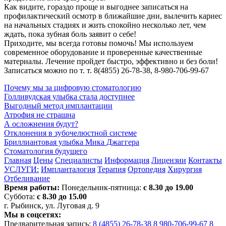
Как видите, гораздо проще и выгоднее записаться на
профилактический осмотр в ближайшие дни, вылечить кариес
на начальных стадиях и жить спокойно несколько лет, чем
ждать, пока зубная боль заявит о себе!
Приходите, мы всегда готовы помочь! Мы используем
современное оборудование и проверенные качественные
материалы. Лечение пройдет быстро, эффективно и без боли!
Записаться можно по т. т. 8(4855) 26-78-38, 8-980-706-99-67
Почему мы за цифровую стоматологию
Голливудская улыбка стала доступнее
Выгодный метод имплантации
Атрофия не страшна
А осложнения будут?
Отклонения в зубочелюстной системе
Бриллиантовая улыбка Мика Джаггера
Стоматология будущего
Главная
Цены
Специалисты
Информация
Лицензии
Контакты
УСЛУГИ:
Импланталогия
Терапия
Ортопедия
Хирургия
Отбеливание
Время работы:
Понедельник-пятница:
с 8.30 до 19.00
Суббота:
с 8.30 до 15.00
г. Рыбинск, ул. Луговая д. 9
Мы в соцсетях:
Предварительная запись:
8 (4855) 26-78-38
8 980-706-99-67
8